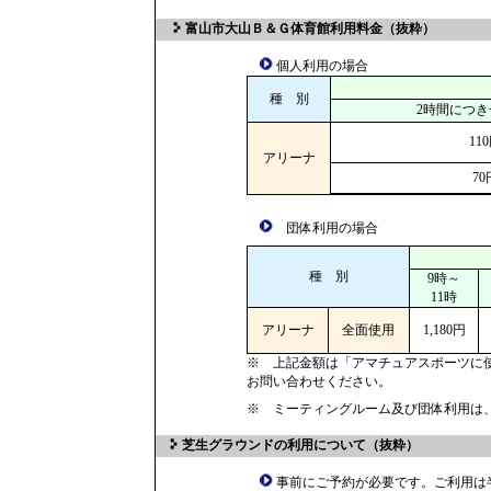
富山市大山Ｂ＆Ｇ体育館利用料金（抜粋）
個人利用の場合
種 別
2時間につ
11
アリーナ
70
団体利用の場合
種 別
9時～
11時
アリーナ
全面使用
1,180円
※ 上記金額は「アマチュアスポーツに
お問い合わせください。
※ ミーティングルーム及び団体利用は
芝生グラウンドの利用について（抜粋）
事前にご予約が必要です。ご利用は