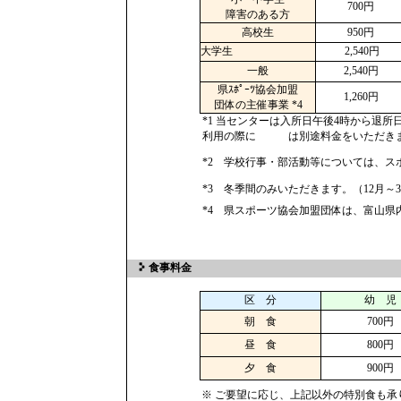
700円
障害のある方
高校生
950円
大学生
2,540円
一般
2,540円
県ｽﾎﾟｰﾂ協会加盟
1,260円
団体の主催事業 *4
*1 当センターは入所日午後4時から退
利用の際に は別途料金をいただき
*2 学校行事・部活動等については、スポ
*3 冬季間のみいただきます。（12月～
*4 県スポーツ協会加盟団体は、富山県
食事料金
区 分
幼 児
朝 食
700円
昼 食
800円
夕 食
900円
※ ご要望に応じ、上記以外の特別食も