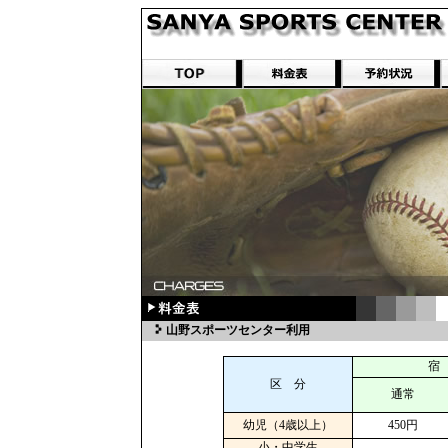
山野スポーツセンター利用
宿 
区 分
通常
幼児（4歳以上）
450円
小・中学生